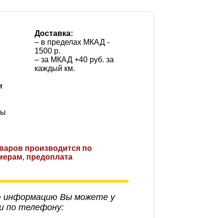
Доставка:
– в пределах МКАД -
1500 р.
– за МКАД +40 руб. за
м
каждый км.
м
ты
,
оваров производится по
ерам, предоплата
ю информацию Вы можете у
и по телефону: