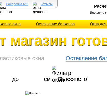
Рассрочка 0%
Отзывы
Расче
Впишите св
иковые окна
Остекление балконов
Окна для
т магазин гото
ластиковые окна
Остекление ба
до
см
Высота:
от