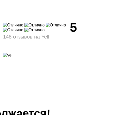
5
148 отзывов на Yell
лжается!