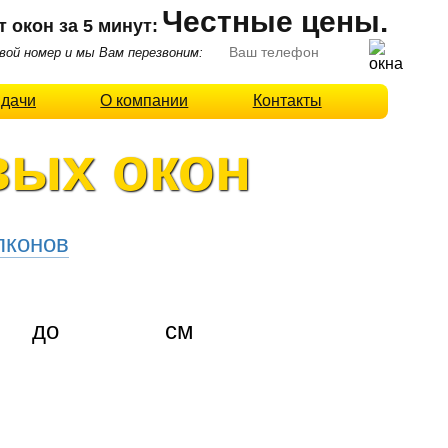
Честные цены.
т окон за 5 минут:
ой номер и мы Вам перезвоним:
 дачи
О компании
Контакты
вых окон
лконов
до
см