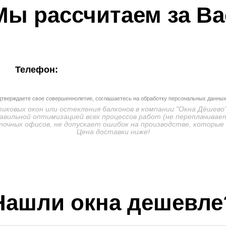
Мы рассчитаем за Ва
Телефон:
дтверждаете свое совершеннолетие, соглашаетесь на обработку персональных данных
ковых окон или остекления балконов в компании "Окна Дёшево"
авильной оптимизацией всех процессов работ (не переплачивает
очных офисов, не допускает ошибок на производстве, которые
Цена доставки ниже!
Нашли окна дешевле