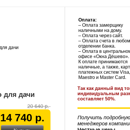
Оплата:
– Оплата замерщику
наличными на дому.
– Оплата через сайт.
– Оплата счета в любо
отделении банка.
– Оплата в центрально
офисе «Окна Дёшево».
К оплате принимаются
наличные, а также, кар
платежных систем Visa
Maestro и Master Card.
Так как данный вид т
о для дачи
индивидуальным разм
составляет 50%.
20 640 р.
14 740 р.
Получить подробну
менеджеров компани
Честные цены.