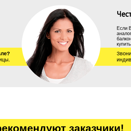
Чес
Если 
анало
балкон
купить
вле?
Звони
ицы.
индив
рекомендуют заказчики!