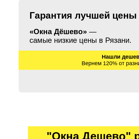
Гарантия лучшей цены
«Окна Дёшево»
—
самые низкие цены в Рязани.
Нашли деше
Вернем 120% от разн
"Окна Дешево" 