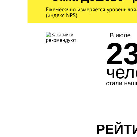
Ежемесячно измеряется уровень лоя
(индекс NPS)
В июле
2
чел
стали наш
РЕЙТ