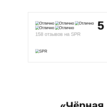
5
158 отзывов на SPR
«Чёрная