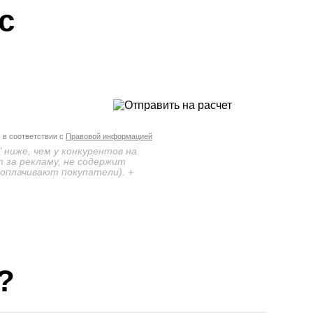
с
 в соответствии с
Правовой информацией
 ниже, чем у конкурентов на
 за рекламу, не содержит
 оплачивают покупатели). +
?