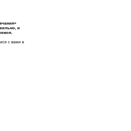
мечания»
вильно, и
жемся.
мся с вами в