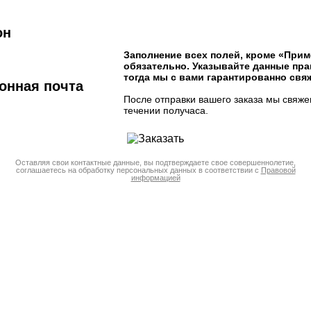
он
Заполнение всех полей, кроме «При
обязательно. Указывайте данные пра
тогда мы с вами гарантированно свя
онная почта
После отправки вашего заказа мы свяже
течении получаса.
Оставляя свои контактные данные, вы подтверждаете свое совершеннолетие,
соглашаетесь на обработку персональных данных в соответствии с
Правовой
информацией