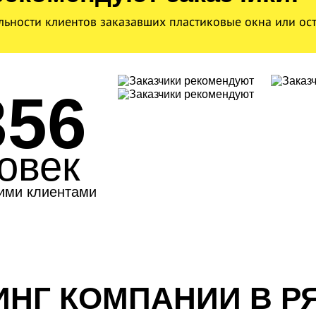
льности клиентов заказавших пластиковые окна или ос
356
овек
ими клиентами
ИНГ КОМПАНИИ В Р