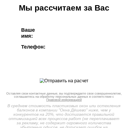
Мы рассчитаем за Вас
Ваше
имя:
Телефон:
Оставляя свои контактные данные, вы подтверждаете свое совершеннолетие,
соглашаетесь на обработку персональных данных в соответствии с
Правовой информацией
В среднем стоимость пластиковых окон или остекления
балконов в компании "Окна Дёшево" ниже, чем у
конкурентов на 20%, что достигается правильной
оптимизацией всех процессов работ (не переплачивает
за рекламу, не содержит огромного количества
убыточных офисов, не допускает ошибок на